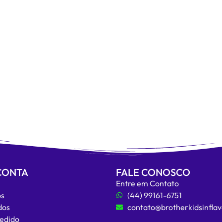
CONTA
FALE CONOSCO
n
Entre em Contato
os
(44) 99161-6751
dos
contato@brotherkidsinflav
Pedido