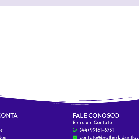
CONTA
FALE CONOSCO
n
Entre em Contato
os
(44) 99161-6751
dos
contato@brotherkidsinflav